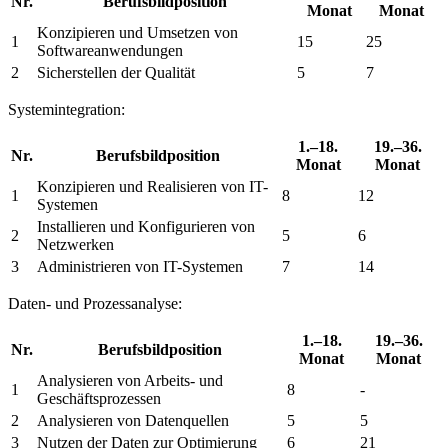
Nr.
Berufsbildposition
Monat
Monat
Konzipieren und Umsetzen von
1
15
25
Softwareanwendungen
2
Sicherstellen der Qualität
5
7
Systemintegration:
1.–18.
19.–36.
Nr.
Berufsbildposition
Monat
Monat
Konzipieren und Realisieren von IT-
1
8
12
Systemen
Installieren und Konfigurieren von
2
5
6
Netzwerken
3
Administrieren von IT-Systemen
7
14
Daten- und Prozessanalyse:
1.–18.
19.–36.
Nr.
Berufsbildposition
Monat
Monat
Analysieren von Arbeits- und
1
8
-
Geschäftsprozessen
2
Analysieren von Datenquellen
5
5
3
Nutzen der Daten zur Optimierung
6
21