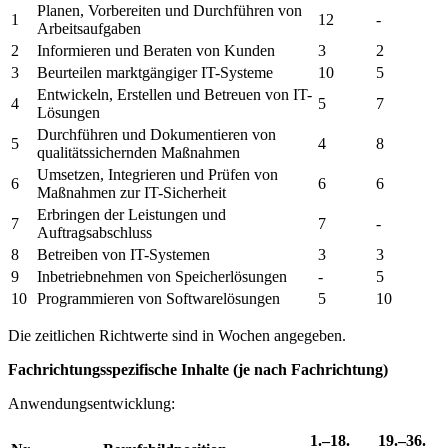
Planen, Vorbereiten und Durchführen von
1
12
-
Arbeitsaufgaben
2
Informieren und Beraten von Kunden
3
2
3
Beurteilen marktgängiger IT-Systeme
10
5
Entwickeln, Erstellen und Betreuen von IT-
4
5
7
Lösungen
Durchführen und Dokumentieren von
5
4
8
qualitätssichernden Maßnahmen
Umsetzen, Integrieren und Prüfen von
6
6
6
Maßnahmen zur IT-Sicherheit
Erbringen der Leistungen und
7
7
-
Auftragsabschluss
8
Betreiben von IT-Systemen
3
3
9
Inbetriebnehmen von Speicherlösungen
-
5
10
Programmieren von Softwarelösungen
5
10
Die zeitlichen Richtwerte sind in Wochen angegeben.
Fachrichtungsspezifische Inhalte (je nach Fachrichtung)
Anwendungsentwicklung:
1.–18.
19.–36.