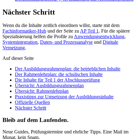
Nächster Schritt
Wenn du die Inhalte zeitlich einordnen willst, starte mit dem
Fachinformatiker-Hub
und der Seite zu
AP Teil 1
. Für die spätere
Spezialisierung helfen die Profile zu
Anwendungsentwicklung
,
Systemintegration
,
Daten- und Prozessanalyse
und
Digitale
Vernetzung
.
Auf dieser Seite
Der Ausbildungsrahmenplan: die betrieblichen Inhalte
Der Rahmenlehrplan: die schulischen Inhalte
Die Inhalte für Teil 1 der Abschlussprüfung
Übersicht: Ausbildungsrahmenplan
Übersicht: Rahmenlehrplan
Praxistipps zur Umsetzung der Ausbildungsinhalte
Offizielle Quellen
Nächster Schritt
Bleib auf dem Laufenden.
Neue Guides, Prüfungstermine und ehrliche Tipps. Eine Mail im
Monat, kein Spam.