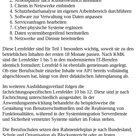
Arbeitsplätze nach Kundenwunsch ausstatten
Clients in Netzwerke einbinden
Schutzbedarfsanalyse im eigenen Arbeitsbereich durchführen
Software zur Verwaltung von Daten anpassen
Serviceanfragen bearbeiten
Cyber-physische Systeme ergänzen
Daten systemübergreifend bereitstellen
Netzwerke und Dienste bereitstellen
Diese Lernfelder sind für Teil 1 besonders wichtig, soweit sie zu den
betrieblichen Inhalten der ersten 18 Monate passen. Nach KMK
sind die Lernfelder 1 bis 5 in den modernisierten IT-Berufen
identisch formuliert; Lernfeld 6 ist ebenfalls gemeinsam angelegt.
Ob eine Berufsschule einzelne Inhalte vor AP1 bereits vollständig
abgeschlossen hat, hängt von ihrer didaktischen Jahresplanung ab.
Im weiteren Ausbildungsverlauf folgen die
fachrichtungsspezifischen Lernfelder 10 bis 12. Diese sind je nach
Fachrichtung unterschiedlich ausgestaltet. In der
Anwendungsentwicklung behandelst du beispielsweise die
Gestaltung von Benutzerschnittstellen und die Realisierung von
Funktionalitäten, während in der Systemintegration Serverdienste
und Sicherheit vernetzter Systeme stärker im Fokus stehen.
Die Berufsschulen setzen den Rahmenlehrplan je nach Bundesland,
Schule und Organisation als Blockunterricht oder an festen