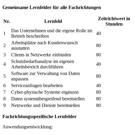
Gemeinsame Lernfelder für alle Fachrichtungen
Zeitrichtwert in
Nr.
Lernfeld
Stunden
Das Unternehmen und die eigene Rolle im
1
40
Betrieb beschreiben
Arbeitsplätze nach Kundenwunsch
2
80
ausstatten
3
Clients in Netzwerke einbinden
80
Schutzbedarfsanalyse im eigenen
4
40
Arbeitsbereich durchführen
Software zur Verwaltung von Daten
5
80
anpassen
6
Serviceanfragen bearbeiten
40
7
Cyber-physische Systeme ergänzen
80
8
Daten systemübergreifend bereitstellen
80
9
Netzwerke und Dienste bereitstellen
80
Fachrichtungsspezifische Lernfelder
Anwendungsentwicklung: