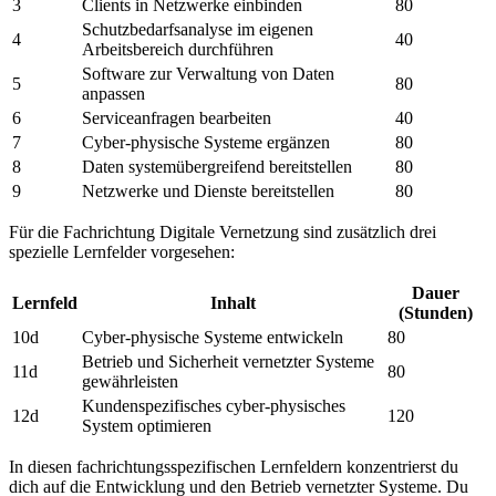
3
Clients in Netzwerke einbinden
80
Schutzbedarfsanalyse im eigenen
4
40
Arbeitsbereich durchführen
Software zur Verwaltung von Daten
5
80
anpassen
6
Serviceanfragen bearbeiten
40
7
Cyber-physische Systeme ergänzen
80
8
Daten systemübergreifend bereitstellen
80
9
Netzwerke und Dienste bereitstellen
80
Für die Fachrichtung Digitale Vernetzung sind zusätzlich drei
spezielle Lernfelder vorgesehen:
Dauer
Lernfeld
Inhalt
(Stunden)
10d
Cyber-physische Systeme entwickeln
80
Betrieb und Sicherheit vernetzter Systeme
11d
80
gewährleisten
Kundenspezifisches cyber-physisches
12d
120
System optimieren
In diesen fachrichtungsspezifischen Lernfeldern konzentrierst du
dich auf die Entwicklung und den Betrieb vernetzter Systeme. Du