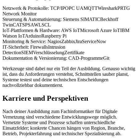
Netzwerk & Protokolle:
TCP/IP
OPC UA
MQTT
Wireshark
PRTG
Network Monitor
Steuerung & Automatisierung:
Siemens SIMATIC
Beckhoff
TwinCAT
SPS
AWL
SCL
IoT-Plattformen & Hardware:
AWS IoT
Microsoft Azure IoT
IBM
Watson IoT
Arduino
Raspberry Pi
Monitoring & Service:
Nagios
Zabbix
Jira
ServiceNow
IT-Sicherheit:
Firewalls
Intrusion
Detection
SIEM
Verschlüsselung
Zertifikate
Dokumentation & Versionierung:
CAD-Programme
Git
Werkzeuge sind dabei nur ein Teil der Ausbildung. Genauso wichtig
ist, dass du Anforderungen verstehst, Schnittstellen sauber planst,
Systeme testest und deine technischen Entscheidungen
nachvollziehbar dokumentierst.
Karriere und Perspektiven
Nach deiner Ausbildung zum Fachinformatiker für Digitale
Vernetzung sind verschiedene Entwicklungswege möglich.
Vernetzte Systeme und Prozesse schaffen unterschiedliche
Einsatzfelder; konkrete Chancen hängen von Region, Branche,
Betrieb, Projekterfahrung und technischer Spezialisierung ab.