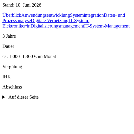
Stand:
10. Juni 2026
Überblick
Anwendungsentwicklung
Systemintegration
Daten- und
Prozessanalyse
Digitale Vernetzung
IT-System-
Elektroniker/in
Digitalisierungsmanagement
IT-System-Management
3 Jahre
Dauer
ca. 1.000–1.360 € im Monat
Vergütung
IHK
Abschluss
Auf dieser Seite