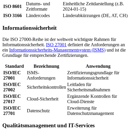
Datums- und
Einheitliche Zeitdarstellung (z.B.
ISO 8601
Zeitformate
2024-01-15)
ISO 3166
Ländercodes
Länderabkürzungen (DE, AT, CH)
Informationssicherheit
Die ISO 27000-Reihe ist der weltweit wichtigste Rahmen für
Informationssicherheit.
ISO 27001
definiert die Anforderungen an
ein
Informationssicherheits-Managementsystem (ISMS)
und ist die
Grundlage für entsprechende Zertifizierungen.
Standard
Bezeichnung
Anwendung
ISO/IEC
ISMS-
Zertifizierungsgrundlage für
27001
Anforderungen
Informationssicherheit
ISO/IEC
Leitfaden für
Sicherheitskontrollen
27002
Sicherheitsmaßnahmen
ISO/IEC
Ergänzende Kontrollen für
Cloud-Sicherheit
27017
Cloud-Dienste
ISO/IEC
Erweiterung für
Datenschutz
27701
Datenschutzmanagement
Qualitätsmanagement und IT-Services