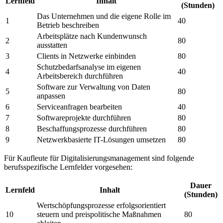
Lernfeld
Inhalt
(Stunden)
Das Unternehmen und die eigene Rolle im
1
40
Betrieb beschreiben
Arbeitsplätze nach Kundenwunsch
2
80
ausstatten
3
Clients in Netzwerke einbinden
80
Schutzbedarfsanalyse im eigenen
4
40
Arbeitsbereich durchführen
Software zur Verwaltung von Daten
5
80
anpassen
6
Serviceanfragen bearbeiten
40
7
Softwareprojekte durchführen
80
8
Beschaffungsprozesse durchführen
80
9
Netzwerkbasierte IT-Lösungen umsetzen
80
Für Kaufleute für Digitalisierungsmanagement sind folgende
berufsspezifische Lernfelder vorgesehen:
Dauer
Lernfeld
Inhalt
(Stunden)
Wertschöpfungsprozesse erfolgsorientiert
10
steuern und preispolitische Maßnahmen
80