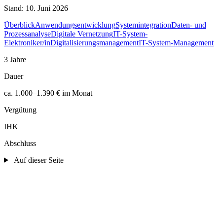
Stand:
10. Juni 2026
Überblick
Anwendungsentwicklung
Systemintegration
Daten- und
Prozessanalyse
Digitale Vernetzung
IT-System-
Elektroniker/in
Digitalisierungsmanagement
IT-System-Management
3 Jahre
Dauer
ca. 1.000–1.390 € im Monat
Vergütung
IHK
Abschluss
Auf dieser Seite