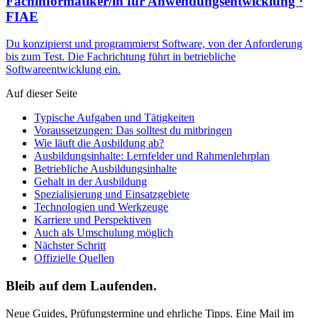
Fachinformatiker/in für Anwendungsentwicklung
·
FIAE
Du konzipierst und programmierst Software, von der Anforderung
bis zum Test. Die Fachrichtung führt in betriebliche
Softwareentwicklung ein.
Auf dieser Seite
Typische Aufgaben und Tätigkeiten
Voraussetzungen: Das solltest du mitbringen
Wie läuft die Ausbildung ab?
Ausbildungsinhalte: Lernfelder und Rahmenlehrplan
Betriebliche Ausbildungsinhalte
Gehalt in der Ausbildung
Spezialisierung und Einsatzgebiete
Technologien und Werkzeuge
Karriere und Perspektiven
Auch als Umschulung möglich
Nächster Schritt
Offizielle Quellen
Bleib auf dem Laufenden.
Neue Guides, Prüfungstermine und ehrliche Tipps. Eine Mail im