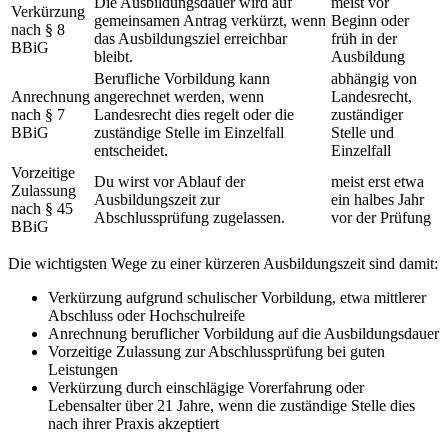
Die Ausbildungsdauer wird auf
meist vor
Verkürzung
gemeinsamen Antrag verkürzt, wenn
Beginn oder
nach § 8
das Ausbildungsziel erreichbar
früh in der
BBiG
bleibt.
Ausbildung
Berufliche Vorbildung kann
abhängig von
Anrechnung
angerechnet werden, wenn
Landesrecht,
nach § 7
Landesrecht dies regelt oder die
zuständiger
BBiG
zuständige Stelle im Einzelfall
Stelle und
entscheidet.
Einzelfall
Vorzeitige
Du wirst vor Ablauf der
meist erst etwa
Zulassung
Ausbildungszeit zur
ein halbes Jahr
nach § 45
Abschlussprüfung zugelassen.
vor der Prüfung
BBiG
Die wichtigsten Wege zu einer kürzeren Ausbildungszeit sind damit:
Verkürzung aufgrund schulischer Vorbildung, etwa mittlerer
Abschluss oder Hochschulreife
Anrechnung beruflicher Vorbildung auf die Ausbildungsdauer
Vorzeitige Zulassung zur Abschlussprüfung bei guten
Leistungen
Verkürzung durch einschlägige Vorerfahrung oder
Lebensalter über 21 Jahre, wenn die zuständige Stelle dies
nach ihrer Praxis akzeptiert