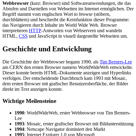
Webbrowser
(kurz: Browser) sind Softwareanwendungen, die das
Abrufen und Darstellen von Webseiten im Internet ermöglichen. Der
Begriff stammt vom englischen Wort
to browse
(stöbern,
durchblättern) und beschreibt die Kernfunktion dieser Programme:
das Navigieren durch Inhalte im World Wide Web. Browser
interpretieren
HTTP
-Antworten von Webservern und wandeln
HTML,
CSS
und JavaScript in visuell dargestellte Webseiten um.
Geschichte und Entwicklung
Die Geschichte der Webbrowser begann 1990, als
Tim Berners-Lee
am CERN den ersten Browser namens WorldWideWeb entwickelte.
Dieser konnte bereits HTML-Dokumente anzeigen und Hyperlinks
verfolgen. Der entscheidende Durchbruch kam 1993 mit Mosaic,
dem ersten Browser mit grafischer Benutzeroberfläche, der Bilder
direkt im Text anzeigen konnte.
Wichtige Meilensteine
1990
: WorldWideWeb, erster Webbrowser von Tim Berners-
Lee
1993
: Mosaic, erster grafischer Browser mit Bildunterstützung
1994
: Netscape Navigator dominiert den Markt
1995
: Internet Explorer 1.0 von Microsoft