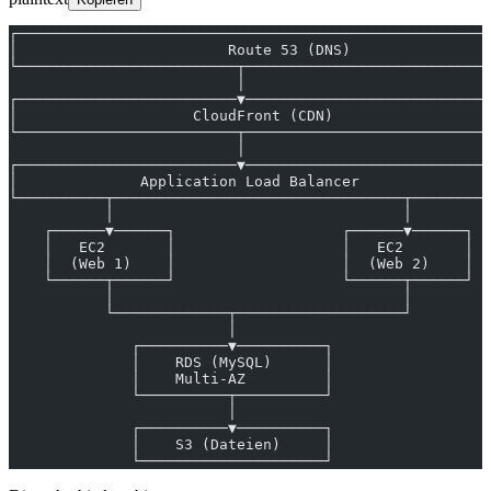
┌──────────────────────────────────────────────────────
│                        Route 53 (DNS)                
└─────────────────────────┬────────────────────────────
                          │
┌─────────────────────────▼────────────────────────────
│                    CloudFront (CDN)                  
└─────────────────────────┬────────────────────────────
                          │
┌─────────────────────────▼────────────────────────────
│              Application Load Balancer               
└──────────┬─────────────────────────────────┬─────────
           │                                 │
    ┌──────▼──────┐                   ┌──────▼──────┐
    │   EC2       │                   │   EC2       │
    │  (Web 1)    │                   │  (Web 2)    │
    └──────┬──────┘                   └──────┬──────┘
           │                                 │
           └─────────────┬───────────────────┘
                         │
              ┌──────────▼──────────┐
              │    RDS (MySQL)      │
              │    Multi-AZ         │
              └──────────┬──────────┘
                         │
              ┌──────────▼──────────┐
              │    S3 (Dateien)     │
              └─────────────────────┘