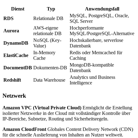
Dienst
Typ
Anwendungsfall
MySQL, PostgreSQL, Oracle,
RDS
Relationale DB
SQL Server
AWS-eigene
Hochperformante
Aurora
relationale DB
MySQL/PostgreSQL-Alternative
NoSQL (Key-
Hochskalierbare, serverlose
DynamoDB
Value)
Datenbank
In-Memory
Redis oder Memcached für
ElastiCache
Cache
Caching
MongoDB-kompatible
DocumentDB
Dokumenten-DB
Datenbank
Analytics und Business
Redshift
Data Warehouse
Intelligence
Netzwerk
Amazon VPC (Virtual Private Cloud)
Ermöglicht die Erstellung
isolierter Netzwerke in der Cloud mit vollständiger Kontrolle über
IP-Bereiche, Subnetze, Routing und Sicherheitsregeln.
Amazon CloudFront
Globales Content Delivery Network (CDN)
für die schnelle Auslieferung von Inhalten an Nutzer weltweit.