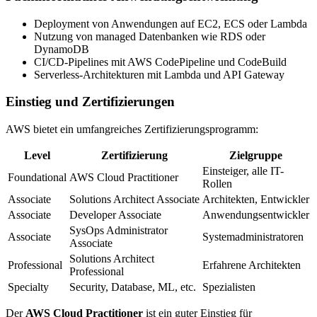
Deployment von Anwendungen auf EC2, ECS oder Lambda
Nutzung von managed Datenbanken wie RDS oder
DynamoDB
CI/CD-Pipelines mit AWS CodePipeline und CodeBuild
Serverless-Architekturen mit Lambda und API Gateway
Einstieg und Zertifizierungen
AWS bietet ein umfangreiches Zertifizierungsprogramm:
Level
Zertifizierung
Zielgruppe
Einsteiger, alle IT-
Foundational
AWS Cloud Practitioner
Rollen
Associate
Solutions Architect Associate
Architekten, Entwickler
Associate
Developer Associate
Anwendungsentwickler
SysOps Administrator
Associate
Systemadministratoren
Associate
Solutions Architect
Professional
Erfahrene Architekten
Professional
Specialty
Security, Database, ML, etc.
Spezialisten
Der
AWS Cloud Practitioner
ist ein guter Einstieg für